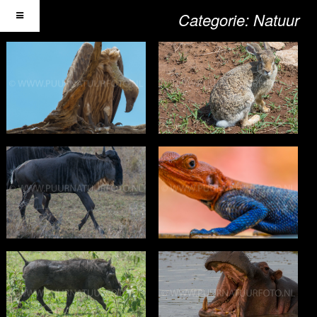
Categorie:
Natuur
Vogels
Konijn
Reptielen
Wilde beest