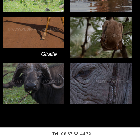
Nijlpaard
Zwijn
Giraffe
Vleermuis
Olifant
Buffel
Tel. 06 57 58 44 72