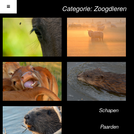
Categorie:
Zoogdieren
Paarden
Schapen
Rat
Schapen
Runderen
Paarden