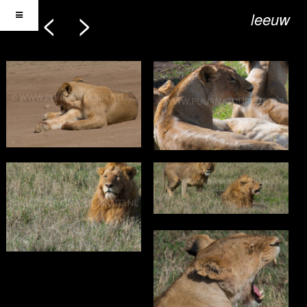
<
>
leeuw