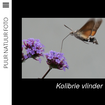
Home
Nieuw
Natuur
Portret
Watersport
Zonsondergang
Contact
Kolibrie vlinder